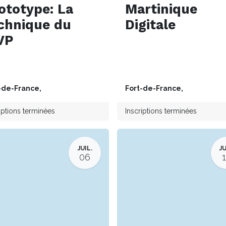
ototype: La
Martinique
chnique du
Digitale
VP
-de-France
,
Fort-de-France
,
iptions terminées
Inscriptions terminées
JUIL.
JU
06