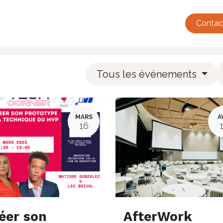
tualité
Événements
Adhésions
Annuaire
French Tec
Contac
Tous les événements
MARS
A
16
éer son
AfterWork