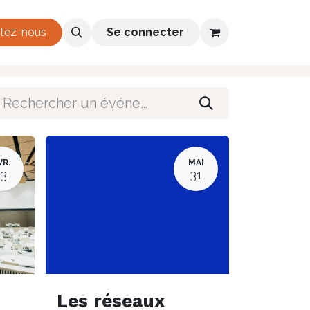
h 2026-2028
tez-nous
Se connecter
VR.
MAI
13
31
Les réseaux