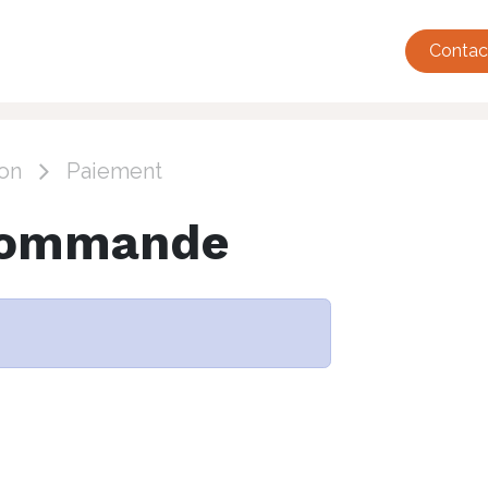
tualité
Événements
Adhésions
Annuaire
French Tec
Contac
on
Paiement
 commande