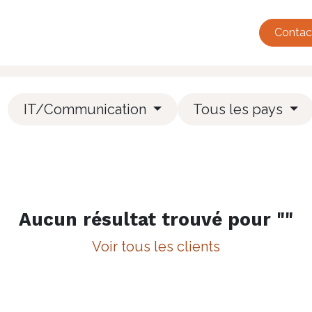
tualité
Événements
Adhésions
Annuaire
French Tec
Contac
IT/Communication
Tous les pays
Aucun résultat trouvé pour "
"
Voir tous les clients