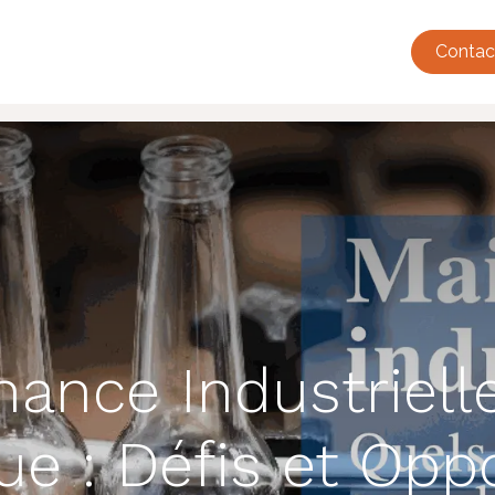
tualité
Événements
Adhésions
Annuaire
French Tec
Contac
ance Industriell
ue : Défis et Opp