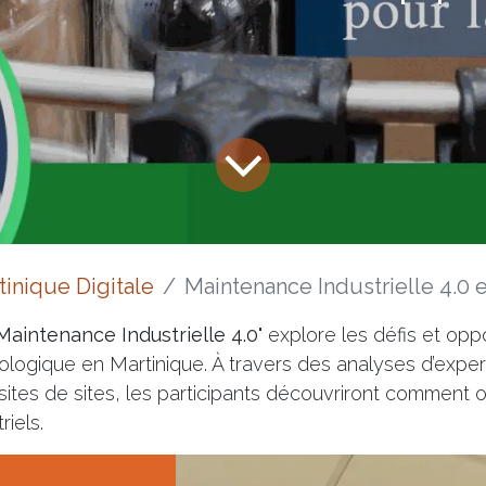
tinique Digitale
Maintenance Industrielle 4.0 en Martinique : 
Maintenance Industrielle 4.0
" explore les défis et oppo
nologique en Martinique. À travers des analyses d’exper
sites de sites, les participants découvriront comment o
iels.