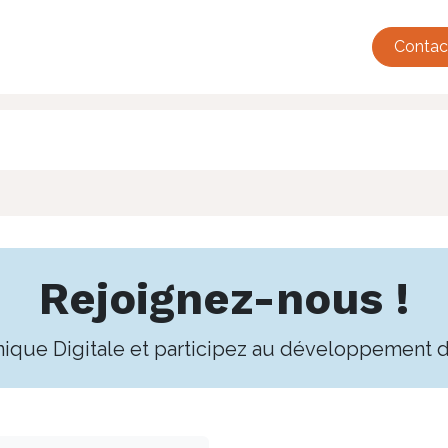
tualité
Événements
Adhésions
Annuaire
French Tec
Contac
Rejoignez-nous !
nique Digitale et participez au développement d