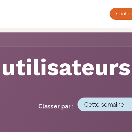
tualité
Événements
Adhésions
Annuaire
French Tec
Contac
 utilisateurs
Cette semaine
Classer par :